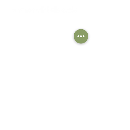
Mallisto
Pääkonttori / Tehdas / Showroom
Smartblock Oy
Hyttitie 8
FI-00700 Helsinki
Helsinki - Living Showroom
Epicenter
Mikonkatu 7
00100 Helsinki
Oulu - Showroom
Smartblock Oy
Limingantie 2
90400 Oulu
Tampere - Showroom