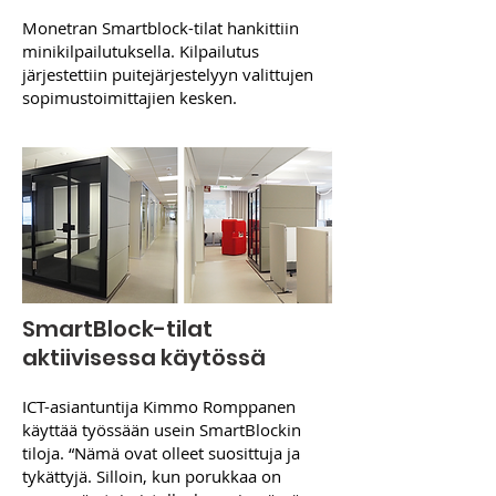
Monetran Smartblock-tilat hankittiin
minikilpailutuksella. Kilpailutus
järjestettiin puitejärjestelyyn valittujen
sopimustoimittajien kesken.
SmartBlock-tilat
aktiivisessa käytössä
ICT-asiantuntija Kimmo Romppanen
käyttää työssään usein SmartBlockin
tiloja. “Nämä ovat olleet suosittuja ja
tykättyjä. Silloin, kun porukkaa on