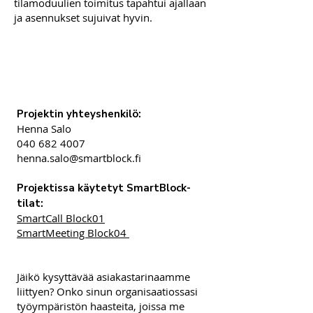
tilamoduulien toimitus tapahtui ajallaan
ja asennukset sujuivat hyvin.
Projektin yhteyshenkilö:
Henna Salo
040 682 4007
henna.salo@smartblock.fi
Projektissa käytetyt SmartBlock-
tilat:
SmartCall Block01
SmartMeeting Block04
Jäikö kysyttävää asiakastarinaamme
liittyen? Onko sinun organisaatiossasi
työympäristön haasteita, joissa me