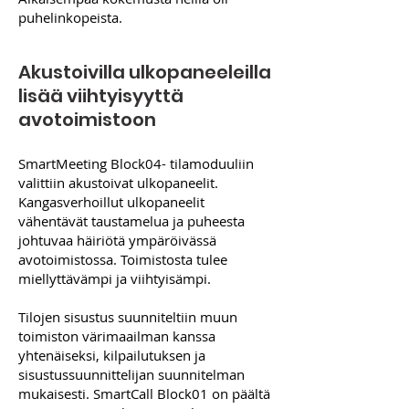
puhelinkopeista.
Akustoivilla ulkopaneeleilla
lisää viihtyisyyttä
avotoimistoon
SmartMeeting Block04- tilamoduuliin
valittiin akustoivat ulkopaneelit.
Kangasverhoillut ulkopaneelit
vähentävät taustamelua ja puheesta
johtuvaa häiriötä ympäröivässä
avotoimistossa. Toimistosta tulee
miellyttävämpi ja viihtyisämpi.
Tilojen sisustus suunniteltiin muun
toimiston värimaailman kanssa
yhtenäiseksi, kilpailutuksen ja
sisustussuunnittelijan suunnitelman
mukaisesti. SmartCall Block01 on päältä