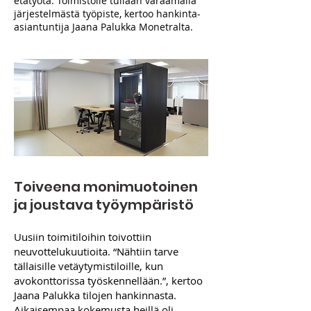
etätyötä. Toimistolle tullaan varaamalla
järjestelmästä työpiste, kertoo hankinta-
asiantuntija Jaana Palukka Monetralta.
Toiveena monimuotoinen
ja joustava työympäristö
Uusiin toimitiloihin toivottiin
neuvottelukuutioita. “Nähtiin tarve
tällaisille vetäytymistiloille, kun
avokonttorissa työskennellään.”, kertoo
Jaana Palukka tilojen hankinnasta.
Aikaisempaa kokemusta heillä oli